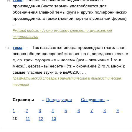
99
произведения (часто термин употребляется для
обозначения главной темы фуги и других полифонических
произведений, а также главной партии в сонатной форме)
…
Русский индекс к Англо-русскому словарь по музыкальной
терминологии
тема
— Так называется иногда производная глагольная
100
основа общеиндоевропейского яз. на о, чередовавшееся с
е, ср. греч. φερομεν «мы несем» (μεν – окончание 1 го л.
множ.), φερετε «вы несете» (τε – окончание 2 го л. множ.);
самые гласные звуки о, е в&#8230; …
Грамматический словарь: Грамматические и лингвистические
термины
Страницы
←
Предыдущая
Следующая
→
1
2
3
4
5
6
7
8
9
10
11
12
13