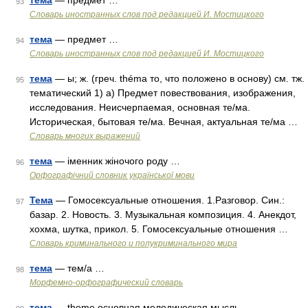
тема
— предмет …
93
Словарь иностранных слов под редакцией И. Мостицкого
тема
— предмет …
94
Словарь иностранных слов под редакцией И. Мостицкого
тема
— ы; ж. (греч. théma то, что положено в основу) см. тж.
95
тематический 1) а) Предмет повествования, изображения,
исследования. Неисчерпаемая, основная те/ма.
Историческая, бытовая те/ма. Вечная, актуальная те/ма …
Словарь многих выражений
тема
— іменник жіночого роду …
96
Орфографічний словник української мови
Тема
— Гомосексуальные отношения. 1.Разговор. Син.:
97
базар. 2. Новость. 3. Музыкальная композиция. 4. Анекдот,
хохма, шутка, прикол. 5. Гомосексуальные отношения …
Словарь криминального и полукриминального мира
тема
— тем/а …
98
Морфемно-орфографический словарь
тема
— theme основная мелодическая мысль