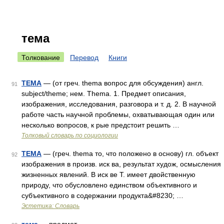
тема
Толкование
Перевод
Книги
ТЕМА
— (от греч. thema вопрос для обсуждения) англ.
91
subject/theme; нем. Thema. 1. Предмет описания,
изображения, исследования, разговора и т. д. 2. В научной
работе часть научной проблемы, охватывающая один или
несколько вопросов, к рые предстоит решить …
Толковый словарь по социологии
ТЕМА
— (греч. thema то, что положено в основу) гл. объект
92
изображения в произв. иск ва, результат худож, осмысления
жизненных явлений. В иск ве Т. имеет двойственную
природу, что обусловлено единством объективного и
субъективного в содержании продукта&#8230; …
Эстетика: Словарь